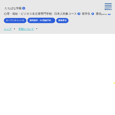
HOME
たちばな学園
心理・福祉・ビジネス名古屋専門学校:
日本人対象コース
留学生
通信課程
学校について
オープンキャンパス
資料請求・AO登録予約
募集要項
国家試験・就職実績
トップ
学校について
学科紹介
2021.10.26
update
2025.05.20
教員紹介
職業実践専門課程
リハビリテーション教育評価機構
入試・学費・奨学金制度
WFOT（世界作業療法士連盟）認
サポート
MOVIE
短期留学
アクセス・お問い合わせ