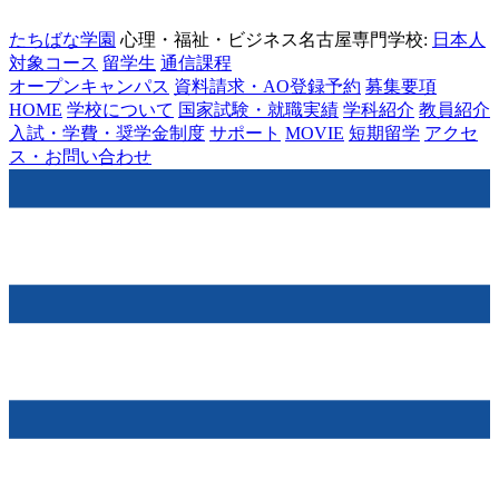
たちばな学園
心理・福祉・ビジネス名古屋専門学校:
日本人
対象コース
留学生
通信課程
オープンキャンパス
資料請求・AO登録予約
募集要項
HOME
学校について
国家試験・就職実績
学科紹介
教員紹介
入試・学費・奨学金制度
サポート
MOVIE
短期留学
アクセ
ス・お問い合わせ