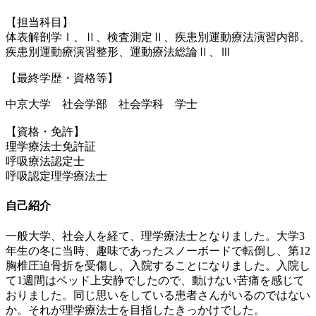
【担当科目】
体表解剖学Ⅰ、Ⅱ、検査測定Ⅱ、疾患別運動療法演習内部、
疾患別運動療演習整形、運動療法総論Ⅱ、Ⅲ
【最終学歴・資格等】
中京大学 社会学部 社会学科 学士
【資格・免許】
理学療法士免許証
呼吸療法認定士
呼吸認定理学療法士
自己紹介
一般大学、社会人を経て、理学療法士となりました。大学
3
年生の冬に当時、趣味であったスノーボードで転倒し、第
12
胸椎圧迫骨折を受傷し、入院することになりました。入院し
て
1
週間はベッド上安静でしたので、動けない苦痛を感じて
おりました。同じ思いをしている患者さんがいるのではない
か。それが理学療法士を目指したきっかけでした。