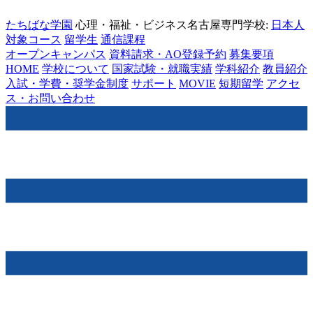
たちばな学園
心理・福祉・ビジネス名古屋専門学校:
日本人
対象コース
留学生
通信課程
オープンキャンパス
資料請求・AO登録予約
募集要項
HOME
学校について
国家試験・就職実績
学科紹介
教員紹介
入試・学費・奨学金制度
サポート
MOVIE
短期留学
アクセ
ス・お問い合わせ