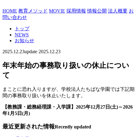
HOME
教育メソッド
MOVIE
採用情報
情報公開
法人概要
お
問い合わせ
トップ
NEWS
お知らせ
2025.12.23
update 2025.12.23
年末年始の事務取り扱いの休止につい
て
まことに恐れ入りますが、学校法人たちばな学園では下記期
間の事務取り扱いを休止いたします。
【教務課・総務経理課・入学課】
2025
年
12
月
27
日
(土
)
～
2026
年
1
月
5
日
(月
)
最近更新された情報
Recently updated