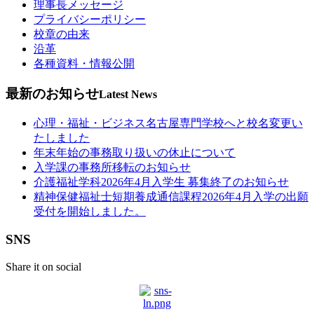
理事長メッセージ
プライバシーポリシー
校章の由来
沿革
各種資料・情報公開
最新のお知らせ
Latest News
心理・福祉・ビジネス名古屋専門学校へと校名変更い
たしました
年末年始の事務取り扱いの休止について
入学課の事務所移転のお知らせ
介護福祉学科2026年4月入学生 募集終了のお知らせ
精神保健福祉士短期養成通信課程2026年4月入学の出願
受付を開始しました。
SNS
Share it on social