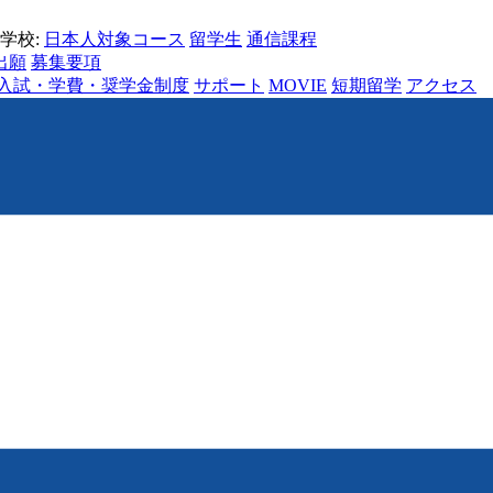
学校:
日本人対象コース
留学生
通信課程
出願
募集要項
入試・学費・奨学金制度
サポート
MOVIE
短期留学
アクセス