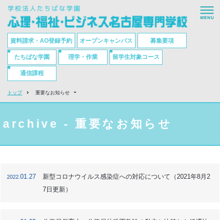
HOME
学校について
資料請求・AO登録予約
オープンキャンパス
募集要項
国家試験・就職実績
たちばな学園
理学・作業
留学生対象コース
通信課程
学科紹介
トップ
重要なお知らせ
入試・学費・奨学金制度
サポート
archive - 重要なお知らせ
MOVIE
アクセス・お問い合わせ
01.27
新型コロナウイルス感染症への対応について（2021年8月2
2022.
7日更新）