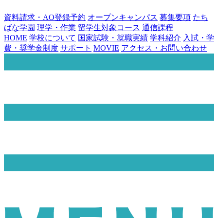
資料請求・AO登録予約
オープンキャンパス
募集要項
たち
ばな学園
理学・作業
留学生対象コース
通信課程
HOME
学校について
国家試験・就職実績
学科紹介
入試・学
費・奨学金制度
サポート
MOVIE
アクセス・お問い合わせ