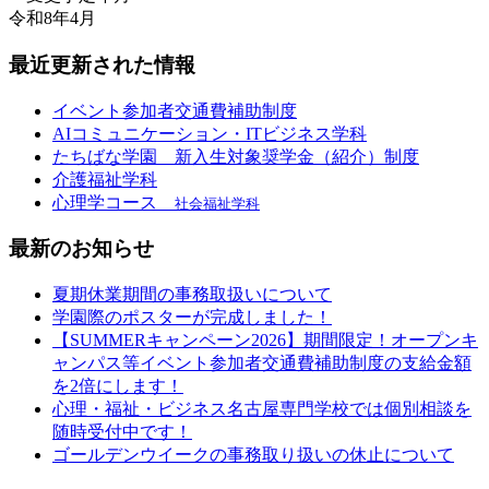
令和8年4月
最近更新された情報
イベント参加者交通費補助制度
AIコミュニケーション・ITビジネス学科
たちばな学園 新入生対象奨学金（紹介）制度
介護福祉学科
心理学コース
社会福祉学科
最新のお知らせ
夏期休業期間の事務取扱いについて
学園際のポスターが完成しました！
【SUMMERキャンペーン2026】期間限定！オープンキ
ャンパス等イベント参加者交通費補助制度の支給金額
を2倍にします！
心理・福祉・ビジネス名古屋専門学校では個別相談を
随時受付中です！
ゴールデンウイークの事務取り扱いの休止について