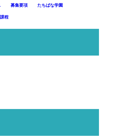
ス
募集要項
たちばな学園
信課程