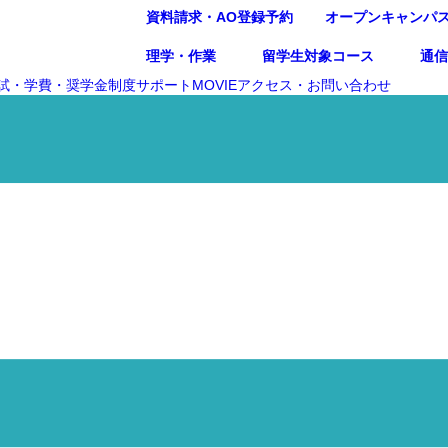
資料請求・AO登録予約
オープンキャンパ
理学・作業
留学生対象コース
通
試・学費・奨学金制度
サポート
MOVIE
アクセス・お問い合わせ