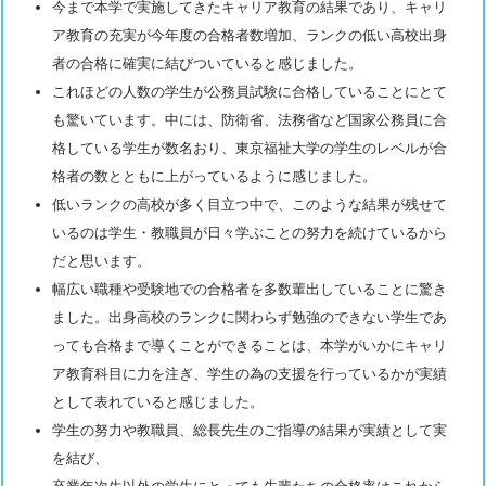
今まで本学で実施してきたキャリア教育の結果であり、キャリ
ア教育の充実が今年度の合格者数増加、ランクの低い高校出身
者の合格に確実に結びついていると感じました。
これほどの人数の学生が公務員試験に合格していることにとて
も驚いています。中には、防衛省、法務省など国家公務員に合
格している学生が数名おり、東京福祉大学の学生のレベルが合
格者の数とともに上がっているように感じました。
低いランクの高校が多く目立つ中で、このような結果が残せて
いるのは学生・教職員が日々学ぶことの努力を続けているから
だと思います。
幅広い職種や受験地での合格者を多数輩出していることに驚き
ました。出身高校のランクに関わらず勉強のできない学生であ
っても合格まで導くことができることは、本学がいかにキャリ
ア教育科目に力を注ぎ、学生の為の支援を行っているかが実績
として表れていると感じました。
学生の努力や教職員、総長先生のご指導の結果が実績として実
を結び、