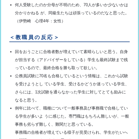
何人受験したのか分母が不明のため、70人が多いか少ないかは
分かりかねる が、同級生たちは頑張っているのだなと思った。
（伊勢崎 心理4年：女性）
＜教職員の反応＞
回をおうごとに合格者数が増えていて素晴らしいと思う。自身
が担当する（アドバイザーをしている）学生も最終試験まで残
っているので、最終合格を勝ち取って欲しい。
公務員試験に70名も合格しているという情報は、これから試験
を受けようとし ている学生、受けるかどうか迷っている学生、
さらには、1次試験を通らなかった学生に対してとても励みに
なると思う。
例年に比べて、職種について一般事務及び事務職で合格してい
る学生が多いよ うに感じた。専門職はもちろん難しいが、一般
事務も劣らず難しく、難関だと思っている。
事務職の合格者が増えている様子が見受けられ、学生がたいへ