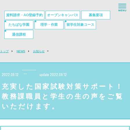
HOME
資料請求・AO登録予約
オープンキャンパス
募集要項
学校について
たちばな学園
理学・作業
留学生対象コース
国家試験・就職実績
通信課程
学科紹介
トップ
NEWS
お知らせ
入試・学費・奨学金制度
サポート
2022.09.12
update 2022.09.12
MOVIE
充実した国家試験対策サポート！
教務課職員と学生の生の声をご覧
アクセス・お問い合わせ
いただけます。