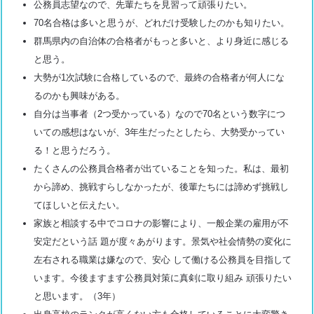
公務員志望なので、先輩たちを見習って頑張りたい。
70名合格は多いと思うが、どれだけ受験したのかも知りたい。
群馬県内の自治体の合格者がもっと多いと、より身近に感じる
と思う。
大勢が1次試験に合格しているので、最終の合格者が何人にな
るのかも興味がある。
自分は当事者（2つ受かっている）なので70名という数字につ
いての感想はないが、3年生だったとしたら、大勢受かってい
る！と思うだろう。
たくさんの公務員合格者が出ていることを知った。私は、最初
から諦め、挑戦すらしなかったが、後輩たちには諦めず挑戦し
てほしいと伝えたい。
家族と相談する中でコロナの影響により、一般企業の雇用が不
安定だという話 題が度々あがります。景気や社会情勢の変化に
左右される職業は嫌なので、安心 して働ける公務員を目指して
います。今後ますます公務員対策に真剣に取り組み 頑張りたい
と思います。（3年）