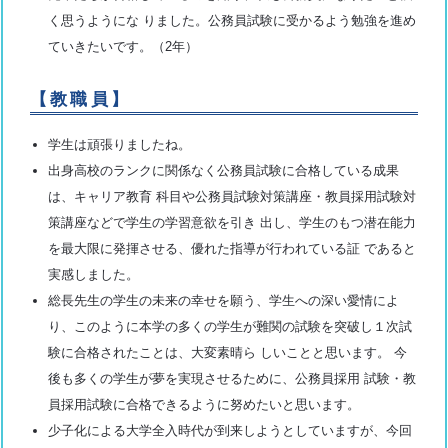
く思うようにな りました。公務員試験に受かるよう勉強を進め
ていきたいです。（2年）
【教職員】
学生は頑張りましたね。
出身高校のランクに関係なく公務員試験に合格している成果
は、キャリア教育 科目や公務員試験対策講座・教員採用試験対
策講座などで学生の学習意欲を引き 出し、学生のもつ潜在能力
を最大限に発揮させる、優れた指導が行われている証 であると
実感しました。
総長先生の学生の未来の幸せを願う、学生への深い愛情によ
り、このように本学の多くの学生が難関の試験を突破し１次試
験に合格されたことは、大変素晴ら しいことと思います。 今
後も多くの学生が夢を実現させるために、公務員採用 試験・教
員採用試験に合格できるように努めたいと思います。
少子化による大学全入時代が到来しようとしていますが、今回