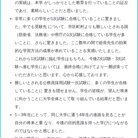
の実績は、本学 がしっかりとした教育を行っていることの証左
であり、素晴らしいことだと思いました。
非常に多くの学生が1次試験に合格していることに驚きまし
た。中でも受験先 について、市区町村よりも難しいとされる国
（防衛省、法務省）や県庁の1次試験に合格している学生が多
いことに、さらに驚きました。ここ数年の間で総長先生の効果
的な学習方法の成果が表れていることを実感いたしました。
これから1次試験に臨む学生はもちろん、今後2次試験・3次試
験へ進む学生にお いては、最終合格に向けてより一層頑張って
いただきたいと思います。心から応援しております。
難しいとされる公務員採用試験一次試験に、多くの学生が合格
していることに 驚きを隠せません。学生の皆様が、望んだ将来
に向かうことに大学全体として取 り組んでいる結果だと思いま
す。
1～3年生にとって、同じ大学に通う4年生の進路を見ることが
自分の将来と重 なり、今後の目的意識を持った学びにつながる
のではないかと感じました。