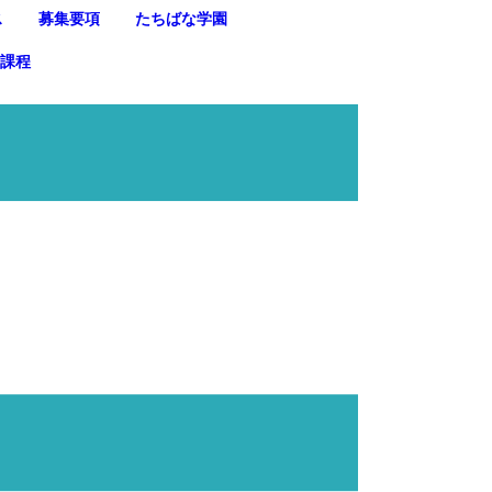
ス
募集要項
たちばな学園
信課程