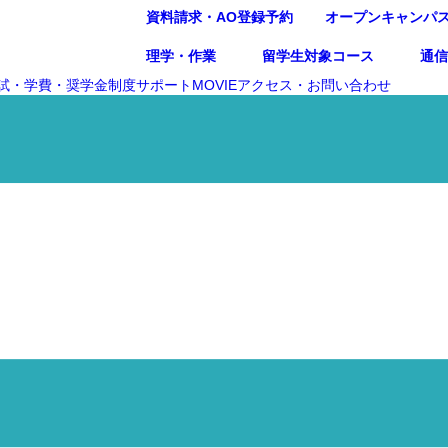
資料請求・AO登録予約
オープンキャンパ
理学・作業
留学生対象コース
通
試・学費・奨学金制度
サポート
MOVIE
アクセス・お問い合わせ