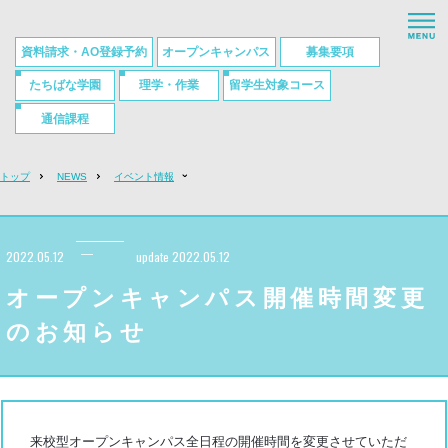
HOME
資料請求・AO登録予約
オープンキャンパス
募集要項
学校について
たちばな学園
理学・作業
留学生対象コース
国家試験・就職実績
通信課程
学科紹介
トップ
NEWS
イベント情報
入試・学費・奨学金制度
サポート
2022.05.12
update 2022.05.12
MOVIE
オープンキャンパス開催時間変更
のお知らせ
アクセス・お問い合わせ
来校型オープンキャンパス全日程の開催時間を変更させていただ